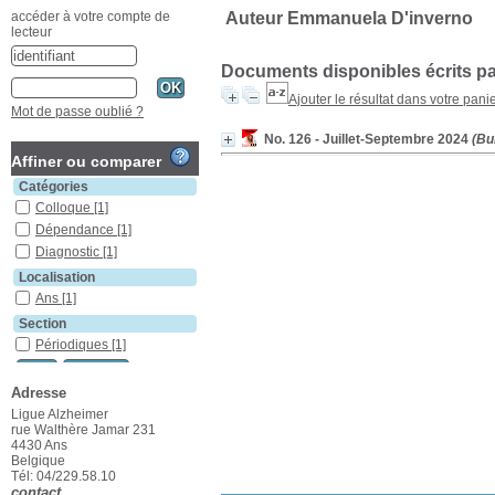
Auteur Emmanuela D'inverno
accéder à votre compte de
lecteur
Documents disponibles écrits pa
Ajouter le résultat dans votre pani
Mot de passe oublié ?
No. 126 - Juillet-Septembre 2024
(Bul
Affiner ou comparer
Catégories
Colloque
[1]
Dépendance
[1]
Diagnostic
[1]
Localisation
Ans
[1]
Section
Périodiques
[1]
Adresse
Ligue Alzheimer
rue Walthère Jamar 231
4430 Ans
Belgique
Tél: 04/229.58.10
contact