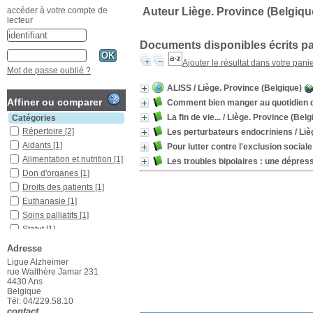
Auteur Liège. Province (Belgiqu
accéder à votre compte de
lecteur
Documents disponibles écrits pa
Ajouter le résultat dans votre pani
Mot de passe oublié ?
ALISS
/ Liège. Province (Belgique)
Affiner ou comparer
Comment bien manger au quotidien d
La fin de vie...
/ Liège. Province (Belg
Catégories
Répertoire
[2]
Les perturbateurs endocriniens
/ Liè
Aidants
[1]
Pour lutter contre l'exclusion social
Alimentation et nutrition
[1]
Les troubles bipolaires : une dépres
Don d'organes
[1]
Droits des patients
[1]
Euthanasie
[1]
Soins palliatifs
[1]
Statut
[1]
Traitement
Adresse
médicamenteux
[1]
Ligue Alzheimer
Trouble bipolaire
[1]
rue Walthère Jamar 231
4430 Ans
Localisation
Belgique
Ans
[1]
Tél: 04/229.58.10
Liège
[4]
contact