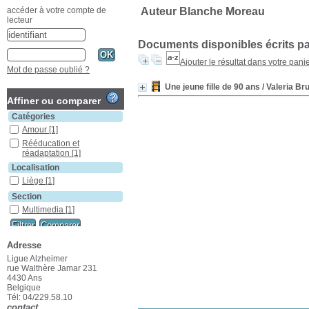
Auteur Blanche Moreau
accéder à votre compte de
lecteur
Documents disponibles écrits pa
Ajouter le résultat dans votre pani
Mot de passe oublié ?
Une jeune fille de 90 ans
/ Valeria Br
Affiner ou comparer
Catégories
Amour
[1]
Rééducation et
réadaptation
[1]
Localisation
Liège
[1]
Section
Multimedia
[1]
Adresse
Ligue Alzheimer
rue Walthère Jamar 231
4430 Ans
Belgique
Tél: 04/229.58.10
contact