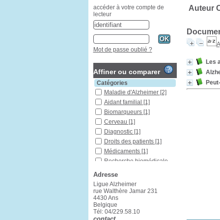
Auteur 
accéder à votre compte de
lecteur
Document
A
Mot de passe oublié ?
Les a
Affiner ou comparer
Alzh
Peut-
Catégories
Maladie d'Alzheimer
[2]
Aidant familial
[1]
Biomarqueurs
[1]
Cerveau
[1]
Diagnostic
[1]
Droits des patients
[1]
Médicaments
[1]
Recherche biomédicale
[1]
Adresse
Reconnaissance
[1]
Ligue Alzheimer
Remboursement
[1]
rue Walthère Jamar 231
Statut
[1]
4430 Ans
Belgique
Traitement
Tél: 04/229.58.10
médicamenteux
[1]
contact