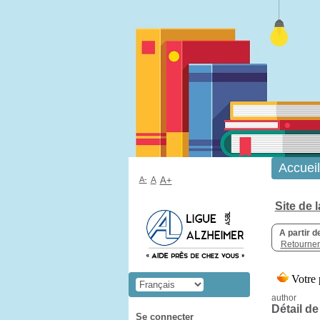
Accueil
A-
A
A+
Site de 
A partir d
Retourner 
author
Détail de
Se connecter