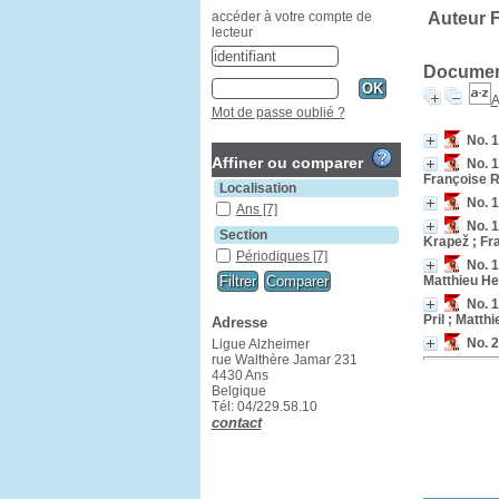
Auteur F
accéder à votre compte de
lecteur
Document
A
Mot de passe oublié ?
No. 1
Affiner ou comparer
No. 1
Françoise R
Localisation
No. 1
Ans
[7]
No. 
Section
Krapež ; Fr
Périodiques
[7]
No. 
Matthieu He
No. 1
Pril ; Matth
Adresse
No. 
Ligue Alzheimer
rue Walthère Jamar 231
4430 Ans
Belgique
Tél: 04/229.58.10
contact