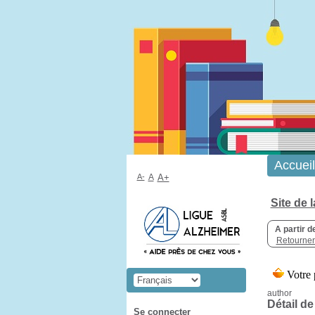
Accueil
A-
A
A+
Site de 
A partir d
Retourner 
author
Détail de
Se connecter