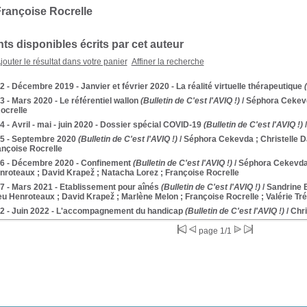
rançoise Rocrelle
s disponibles écrits par cet auteur
jouter le résultat dans votre panier
Affiner la recherche
2 - Décembre 2019 - Janvier et février 2020 - La réalité virtuelle thérapeutique
(
3 - Mars 2020 - Le référentiel wallon
(Bulletin de C'est l'AVIQ !)
/ Séphora Cekevd
ocrelle
4 - Avril - mai - juin 2020 - Dossier spécial COVID-19
(Bulletin de C'est l'AVIQ !)
/
15 - Septembre 2020
(Bulletin de C'est l'AVIQ !)
/ Séphora Cekevda ; Christelle 
ançoise Rocrelle
16 - Décembre 2020 - Confinement
(Bulletin de C'est l'AVIQ !)
/ Séphora Cekevda 
nroteaux ; David Krapež ; Natacha Lorez ; Françoise Rocrelle
7 - Mars 2021 - Etablissement pour aînés
(Bulletin de C'est l'AVIQ !)
/ Sandrine 
ieu Henroteaux ; David Krapež ; Marlène Melon ; Françoise Rocrelle ; Valérie Trév
22 - Juin 2022 - L'accompagnement du handicap
(Bulletin de C'est l'AVIQ !)
/ Chr
page 1/1