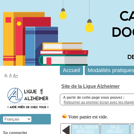
Accueil
Modalités pratique
A-
A
A+
Site de la Ligue Alzheimer
A partir de cette page vous pouvez :
Retourner au premier écran avec les étagère
No. 1 - Soins &
No. 2
santé 2017
Juin 2017
d
Se connecter