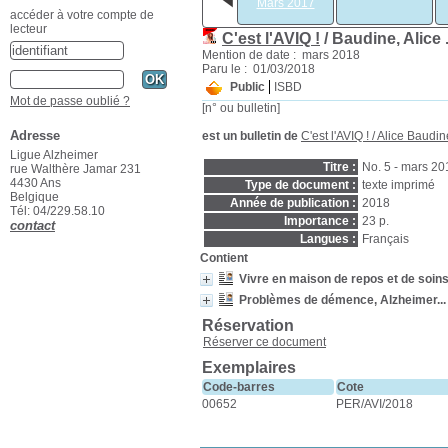
Mars 2017
accéder à votre compte de
lecteur
C'est l'AVIQ !
/ Baudine, Alice 
Mention de date : mars 2018
Paru le : 01/03/2018
Public
ISBD
Mot de passe oublié ?
[n° ou bulletin]
Adresse
est un bulletin de
C'est l'AVIQ !
/ Alice Baudin
Ligue Alzheimer
Titre :
No. 5 - mars 20
rue Walthère Jamar 231
4430 Ans
Type de document :
texte imprimé
Belgique
Année de publication :
2018
Tél: 04/229.58.10
Importance :
23 p.
contact
Langues :
Français
Contient
Vivre en maison de repos et de soin
Problèmes de démence, Alzheimer... 
Réservation
Réserver ce document
Exemplaires
Code-barres
Cote
00652
PER/AVI/2018