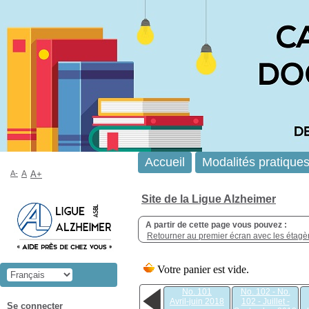
Accueil
Modalités pratique
A-
A
A+
Site de la Ligue Alzheimer
A partir de cette page vous pouvez :
Retourner au premier écran avec les étagère
No. 101
No. 102 - No.
Avril-juin 2018
102 - Juillet -
Se connecter