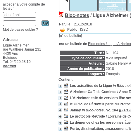
Septembre 2018
d
accéder à votre compte de
Juillet -
lecteur
Septembre 2018
Bloc-notes
/ Ligue Alzheimer 
Paru le : 21/12/2018
Public
ISBD
Mot de passe oublié ?
[n° ou bulletin]
Adresse
est un bulletin de
Bloc-notes
/ Ligue Alzheim
Ligue Alzheimer
rue Walthère Jamar 231
Titre :
No. 104
4430 Ans
Belgique
Type de document :
texte imprimé
Tél: 04/229.58.10
Auteurs :
Sabine Henry
, 
contact
Année de publication :
2018
Langues :
Français
Contient
Les actualités de la Ligue
in Bloc-not
Alzheimer Café de Comines
/ Anne T
L'Alzheimer café de verviers fête se
le CPAS de Péruwelz parle du Protoco
Jalhay
in Bloc-notes, No. 104 ([21/12
Le protocole ReCode
/ Lorraine de C
La démence chez les personnes âgée
Perte, dissimulation, amassement
/ 