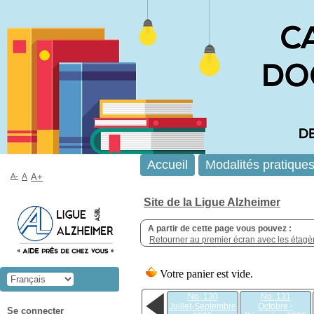
Accueil
Modalités pratique
A-
A
A+
Site de la Ligue Alzheimer
A partir de cette page vous pouvez :
Retourner au premier écran avec les étagère
No. 130
No. 131
Juillet-Septembre
Octobre -
Se connecter