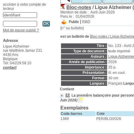
2025
Décembre 2025
accéder à votre compte de
Bloc-notes
/ Ligue Alzheimer 
lecteur
Mention de date : Avril-Juin 2026
Paru le : 01/04/2026
Public
ISBD
[n° ou bulletin]
Mot de passe oublié ?
est un bulletin de
Bloc-notes
/ Ligue Alzheim
Adresse
Titre :
No. 133 - Avril-
Ligue Alzheimer
rue Walthère Jamar 231
Type de document :
texte imprimé
4430 Ans
Auteurs :
Ligue Alzheimer
Belgique
Année de publication :
2026
Tél: 04/229.58.10
Importance :
35 p.
contact
Présentation :
ill. en coul.
Format :
30 cm
Langues :
Français
Langue
Contient
La première balançoire pour person
Juin 2026)
Exemplaires
Code-barres
Cote
1389
PER/BLO/2026