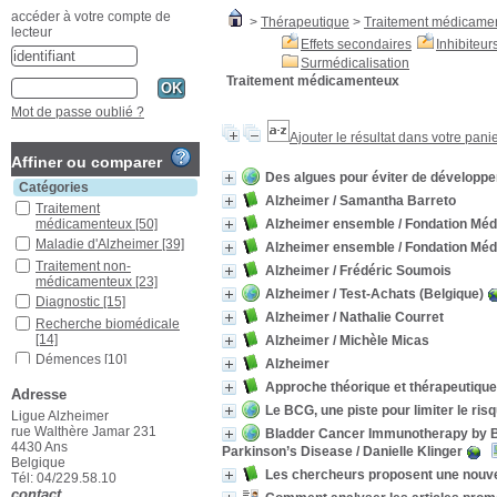
accéder à votre compte de
>
Thérapeutique
>
Traitement médicame
lecteur
Effets secondaires
Inhibiteu
Surmédicalisation
Traitement médicamenteux
Mot de passe oublié ?
Ajouter le résultat dans votre pani
Affiner ou comparer
Des algues pour éviter de développe
Catégories
Alzheimer
/ Samantha Barreto
Traitement
Alzheimer ensemble
/ Fondation Méd
médicamenteux
[50]
Maladie d'Alzheimer
[39]
Alzheimer ensemble
/ Fondation Méd
Traitement non-
Alzheimer
/ Frédéric Soumois
médicamenteux
[23]
Alzheimer
/ Test-Achats (Belgique)
Diagnostic
[15]
Alzheimer
/ Nathalie Courret
Recherche biomédicale
[14]
Alzheimer
/ Michèle Micas
Démences
[10]
Alzheimer
États, signes et
Approche théorique et thérapeutique
Adresse
symptômes pathologiques
Le BCG, une piste pour limiter le ri
[10]
Ligue Alzheimer
rue Walthère Jamar 231
Troubles mentaux
[9]
Bladder Cancer Immunotherapy by BC
4430 Ans
Parkinson’s Disease
/ Danielle Klinger
Cerveau
[7]
Belgique
Les chercheurs proposent une nouvel
Thérapeutique
[7]
Tél: 04/229.58.10
contact