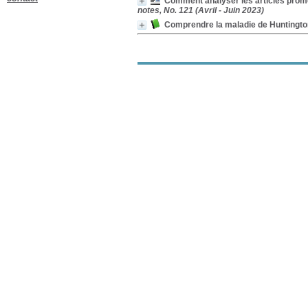
Comment analyser les articles promet
Symptômes
notes, No. 121 (Avril - Juin 2023)
comportementaux
[6]
Aidants
[5]
Comprendre la maladie de Huntingto
Assistance
[5]
Lésions encéphaliques
[5]
Troubles de la mémoire
[5]
Évolution de la maladie
[4]
Institutionnalisation
[4]
Maintien à domicile
[4]
Maladie à corps de lewy
[4]
Médicaments
[4]
Mémoire
[4]
Santé de la personne
âgée
[4]
Sujet âgé
[4]
Troubles de l'humeur
[4]
Communication
[3]
Démence frontotemporale
[3]
Effets secondaires
[3]
Génétique
[3]
Prévention
[3]
Prévention de la maladie