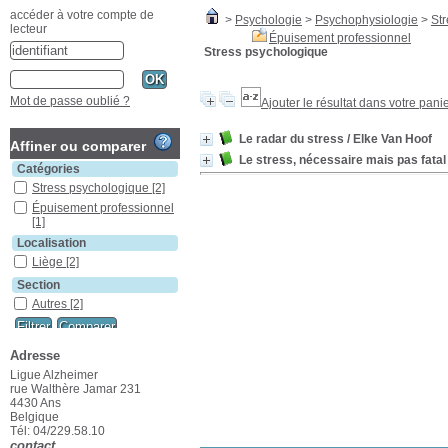
accéder à votre compte de
>
Psychologie
>
Psychophysiologie
>
St
lecteur
Épuisement professionnel
Stress psychologique
Mot de passe oublié ?
Ajouter le résultat dans votre pani
Le radar du stress
/ Elke Van Hoof
Affiner ou comparer
Le stress, nécessaire mais pas fatal
Catégories
Stress psychologique
[2]
Épuisement professionnel
[1]
Localisation
Liège
[2]
Section
Autres
[2]
Adresse
Ligue Alzheimer
rue Walthère Jamar 231
4430 Ans
Belgique
Tél: 04/229.58.10
contact