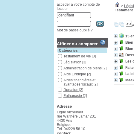
accéder à votre compte de
>
Législ
lecteur
Testament 
A
Mot de passe oublié ?
15 er
Bien 
Affiner ou comparer
Bien 
Catégories
Dossi
Testament de vie
[8]
Les d
Législation
[3]
Faite
Administration de biens
[2]
La lo
Aide juridique
[2]
Maak
Aides financières et
avantages fiscaux
[2]
Donation
[2]
Euthanasie
[2]
Maladie d'Alzheimer
[2]
Adresse
Protection juridique
[2]
Ligue Alzheimer
Belgique
[1]
rue Walthère Jamar 231
Diagnostic
[1]
4430 Ans
Belgique
Don
[1]
Tél: 04/229.58.10
Droit à la mort
[1]
contact