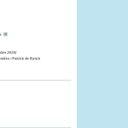
k
mbre 2019)
entées
/ Patrick de Rynck