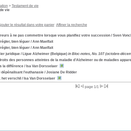
ation
>
Testament de vie
de vie
jouter le résultat dans votre panier
Affiner la recherche
reurs à ne pas commettre lorsque vous planifiez votre succession
/ Sven Vonc
régler, bien léguer
/ Ann Maelfait
régler, bien léguer
/ Ann Maelfait
er juridique
/ Ligue Alzheimer (Belgique)
in Bloc-notes, No. 107 (octobre-déce
roits des personnes atteintes de la maladie d'Alzheimer ou de maladies appar
s la différence
/ Isa Van Dorsselaer
i dépénalisant l'euthanasie
/ Josiane De Ridder
 het verschil
/ Isa Van Dorsselaer
page 1/1