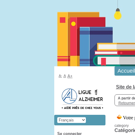
Accueil
A-
A
A+
Site de 
A partir d
Retourner 
category
Catégori
Se connecter