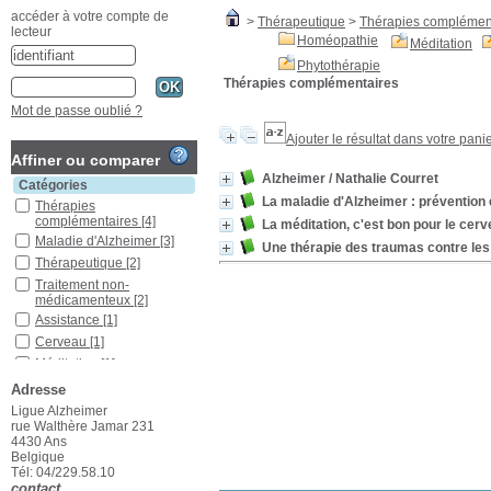
accéder à votre compte de
>
Thérapeutique
>
Thérapies complémen
lecteur
Homéopathie
Méditation
Phytothérapie
Thérapies complémentaires
Mot de passe oublié ?
Ajouter le résultat dans votre pani
Affiner ou comparer
Alzheimer
/ Nathalie Courret
Catégories
La maladie d'Alzheimer : prévention 
Thérapies
complémentaires
[4]
La méditation, c'est bon pour le cer
Maladie d'Alzheimer
[3]
Une thérapie des traumas contre le
Thérapeutique
[2]
Traitement non-
médicamenteux
[2]
Assistance
[1]
Cerveau
[1]
Méditation
[1]
Prévention
[1]
Adresse
Traitement
Ligue Alzheimer
médicamenteux
[1]
rue Walthère Jamar 231
4430 Ans
Troubles mentaux
[1]
Belgique
Localisation
Tél: 04/229.58.10
contact
Ans
[2]