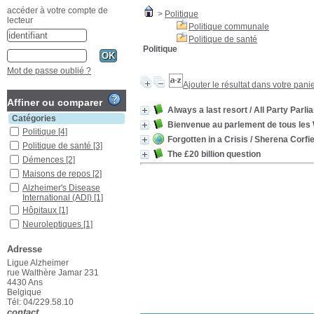
accéder à votre compte de
>
Politique
lecteur
Politique communale
Politique de santé
Politique
Mot de passe oublié ?
Ajouter le résultat dans votre pani
Affiner ou comparer
Always a last resort
/ All Party Parl
Catégories
Bienvenue au parlement de tous les
Politique
[4]
Forgotten in a Crisis
/ Sherena Corfie
Politique de santé
[3]
The £20 billion question
Démences
[2]
Maisons de repos
[2]
Alzheimer's Disease
International (ADI)
[1]
Hôpitaux
[1]
Neuroleptiques
[1]
Personne atteinte de
démence
[1]
Adresse
Sécurité
[1]
Ligue Alzheimer
rue Walthère Jamar 231
Soins hospitaliers
[1]
4430 Ans
Soins palliatifs
[1]
Belgique
Tél: 04/229.58.10
Troubles mentaux
[1]
contact