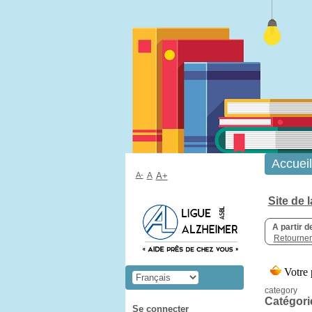
Accueil
A-
A
A+
Site de 
A partir d
Retourner 
category
Catégori
Se connecter