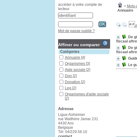
accéder à votre compte de
>
Mots-o
lecteur
Annuaire
A
Mot de passe oublié ?
De gi
fiscaal aftr
Affiner ou comparer
De gi
Catégories
fiscaal aftr
Annuaire
[4]
Guide
Organismes
[3]
Le gu
Aide sociale
[2]
Don
[2]
Donation
[2]
Leg
[2]
Organismes d'aide sociale
[2]
Activité physique
[1]
Adresse
Activités de loisirs
[1]
Ligue Alzheimer
Aidant familial
[1]
rue Walthère Jamar 231
Aidants
[1]
4430 Ans
Belgique
Aides financières et
Tél: 04/229.58.10
avantages fiscaux
[1]
contact