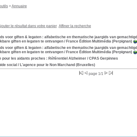
utils
>
Annuaire
jouter le résultat dans votre panier
Affiner la recherche
ds voor giften & legaten : alfabetische en thematische jaargids van gemachti
ekbare giften en legaten te ontvangen
/ France Édition Multimédia (Perpignan)
ds voor giften & legaten : alfabetische en thematische jaargids van gemachti
ekbare giften en legaten te ontvangen
/ France Édition Multimédia (Perpignan)
 pour les aidants proches : Référentiel Alzheimer
/ CPAS Gerpinnes
ide social
/ L'agence pour le Non Marchand (Bruxelles)
page 1/1