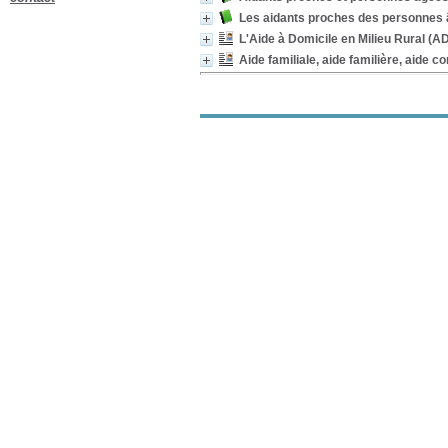
Alimentation et nutrition
Les aidants proches des personnes â
[14]
L'Aide à Domicile en Milieu Rural (
Assistance
[14]
Aide familiale, aide familière, aide c
Communication
[11]
Gériatrie
[11]
Services de soins à
domicile
[11]
Dépendance
[10]
Personnes dépendantes à
domicile
[10]
Prise en charge
[10]
Relation aidant-malade
[10]
Relations entre
professionnels de santé et
patients
[10]
Santé
[10]
Diagnostic
[9]
Logement
[9]
Maintien à domicile
[9]
Qualité de vie
[9]
Troubles de la mémoire
[9]
Institutionnalisation
[8]
Maltraitance des