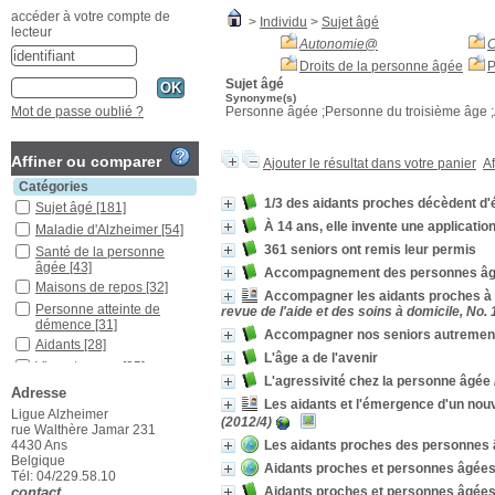
accéder à votre compte de
>
Individu
>
Sujet âgé
lecteur
Autonomie
@
C
Droits de la personne âgée
P
Sujet âgé
Synonyme(s)
Personne âgée ;Personne du troisième âge ;
Mot de passe oublié ?
Affiner ou comparer
Ajouter le résultat dans votre panier
Af
Catégories
1/3 des aidants proches décèdent d
Sujet âgé
[181]
À 14 ans, elle invente une applicatio
Maladie d'Alzheimer
[54]
361 seniors ont remis leur permis
Santé de la personne
âgée
[43]
Accompagnement des personnes âgée
Maisons de repos
[32]
Accompagner les aidants proches à d
Personne atteinte de
revue de l'aide et des soins à domicile, No.
démence
[31]
Accompagner nos seniors autrement 
Aidants
[28]
L'âge a de l'avenir
Vie autonome
[25]
L'agressivité chez la personne âgée
Démences
[23]
Adresse
Les aidants et l'émergence d'un nou
Aidant familial
[17]
Ligue Alzheimer
(2012/4)
rue Walthère Jamar 231
Belgique
[16]
Les aidants proches des personnes â
4430 Ans
Vieillissement
[16]
Belgique
Aidants proches et personnes âgées
Tél: 04/229.58.10
Activités de la vie
Aidants proches et personnes âgées
contact
quotidienne
[14]