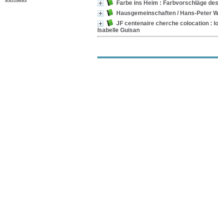
Gériatrie
[1]
Farbe ins Heim : Farbvorschläge des
Gérontopsychiatrie
[1]
Hausgemeinschaften
/ Hans-Peter W
Institutionnalisation
[1]
JF centenaire cherche colocation : l
Isabelle Guisan
Intégration sociale
[1]
Maladie de Parkinson
[1]
Personne âgée fragile
[1]
Personne atteinte de
démence
[1]
Politique communale
[1]
Récit personnel
[1]
Santé
[1]
Santé publique
[1]
Sécurité
[1]
Localisation
Ans
[5]
Bureau de Liège
[1]
Liège
[16]
Section
Autres
[3]
Multimedia
[3]
Ouvrages
[13]
Périodiques
[2]
Rapports
[1]