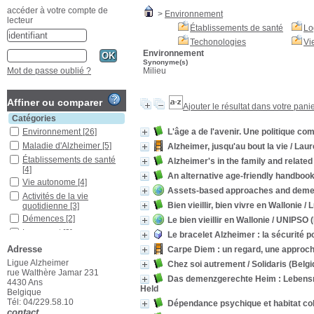
accéder à votre compte de
>
Environnement
lecteur
Établissements de santé
Lo
Techonologies
Vi
Environnement
Synonyme(s)
Milieu
Mot de passe oublié ?
Affiner ou comparer
Ajouter le résultat dans votre pani
Catégories
L'âge a de l'avenir. Une politique c
Environnement
[26]
Maladie d'Alzheimer
[5]
Alzheimer, jusqu'au bout la vie
/ Laur
Établissements de santé
Alzheimer's in the family and related
[4]
An alternative age-friendly handboo
Vie autonome
[4]
Assets-based approaches and demen
Activités de la vie
Bien vieillir, bien vivre en Wallonie
/ L
quotidienne
[3]
Démences
[2]
Le bien vieillir en Wallonie
/ UNIPSO (
Logement
[2]
Le bracelet Alzheimer : la sécurité
Maisons de repos
[2]
Adresse
Carpe Diem : un regard, une approc
Sujet âgé
[2]
Ligue Alzheimer
Chez soi autrement
/ Solidaris (Belg
rue Walthère Jamar 231
Vieillissement
[2]
Das demenzgerechte Heim : Lebensr
4430 Ans
Held
Assistance
[1]
Belgique
Tél: 04/229.58.10
Femmes
[1]
Dépendance psychique et habitat co
contact