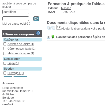
Formation & pratique de l'aide-
accéder à votre compte de
lecteur
Editeur :
Masson
ISSN :
1265-8235
Documents disponibles dans la c
Mot de passe oublié ?
Ajouter le résultat dans votre pani
Affiner ou comparer
L'animation des personnes âgées en i
Catégories
Activités de loisirs
[1]
Gérontopsychiatrie
[1]
Maisons de repos
[1]
Localisation
Liège
[1]
Section
Ouvrages
[1]
Adresse
Ligue Alzheimer
rue Walthère Jamar 231
4430 Ans
Belgique
Tél: 04/229.58.10
contact