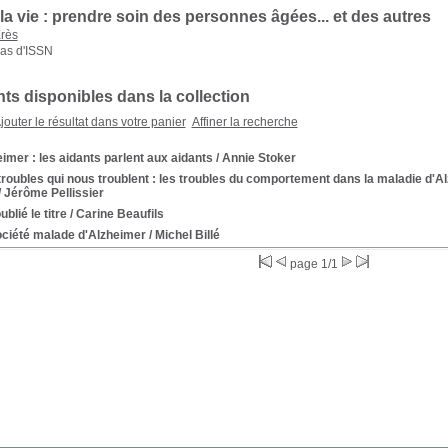
 la vie : prendre soin des personnes âgées... et des autres
rès
as d'ISSN
s disponibles dans la collection
jouter le résultat dans votre panier
Affiner la recherche
imer : les aidants parlent aux aidants
/ Annie Stoker
roubles qui nous troublent : les troubles du comportement dans la maladie d'
/ Jérôme Pellissier
ublié le titre
/ Carine Beaufils
ociété malade d'Alzheimer
/ Michel Billé
page 1/1