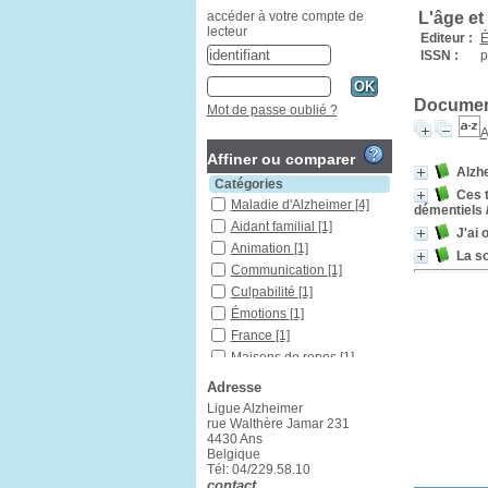
L'âge et
accéder à votre compte de
lecteur
Editeur :
É
ISSN :
p
Document
Mot de passe oublié ?
A
Affiner ou comparer
Alzhe
Catégories
Ces t
Maladie d'Alzheimer
[4]
démentiels
Aidant familial
[1]
J'ai o
Animation
[1]
La s
Communication
[1]
Culpabilité
[1]
Émotions
[1]
France
[1]
Maisons de repos
[1]
Présentations de cas
[1]
Adresse
Psychothérapie de groupe
Ligue Alzheimer
[1]
rue Walthère Jamar 231
Relation aidant-malade
[1]
4430 Ans
Belgique
Sociologie
[1]
Tél: 04/229.58.10
Sujet âgé
[1]
contact