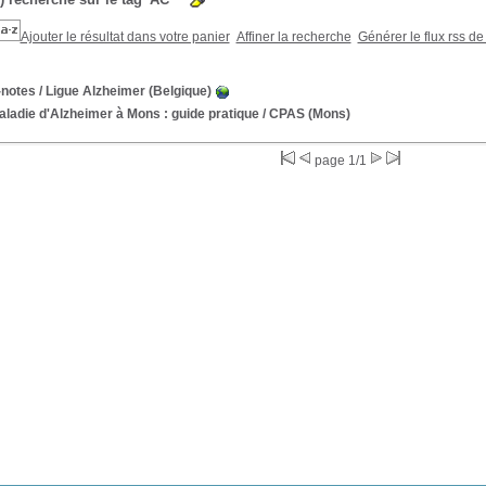
Ajouter le résultat dans votre panier
Affiner la recherche
Générer le flux rss de
-notes
/ Ligue Alzheimer (Belgique)
ladie d'Alzheimer à Mons : guide pratique
/ CPAS (Mons)
page 1/1