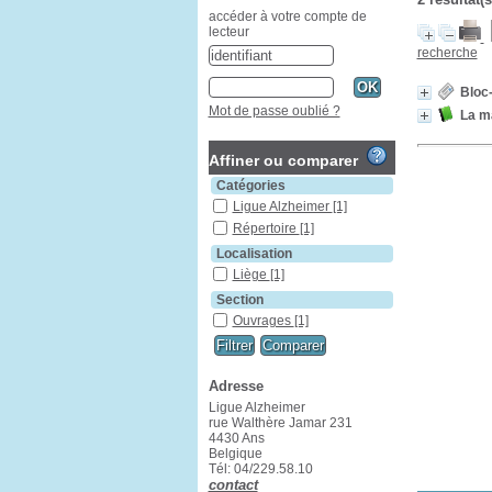
accéder à votre compte de
lecteur
recherche
Bloc
Mot de passe oublié ?
La ma
Affiner ou comparer
Catégories
Ligue Alzheimer
[1]
Répertoire
[1]
Localisation
Liège
[1]
Section
Ouvrages
[1]
Adresse
Ligue Alzheimer
rue Walthère Jamar 231
4430 Ans
Belgique
Tél: 04/229.58.10
contact