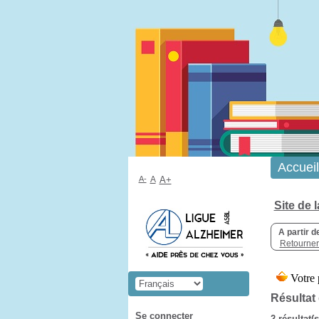
Accueil
A-
A
A+
Site de 
A partir d
Retourner 
Résultat
Se connecter
2 résultat(