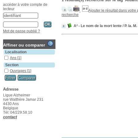
accéder à votre compte de
lecteur
Ajouter le résultat dans votre
recherche
A² - Le nom de la mort lente
/ P. la. M.
Mot de passe oublié ?
Affiner ou comparer
Localisation
Ans
[1]
Section
Ouvrages
[1]
Adresse
Ligue Alzheimer
rue Walthère Jamar 231
4430 Ans
Belgique
Tél: 04/229.58.10
contact