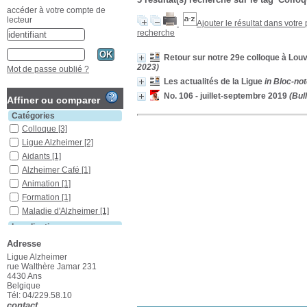
accéder à votre compte de
lecteur
Ajouter le résultat dans votre
recherche
Retour sur notre 29e colloque à Louv
2023)
Mot de passe oublié ?
Les actualités de la Ligue
in Bloc-not
No. 106 - juillet-septembre 2019
(Bull
Affiner ou comparer
Catégories
Colloque
[3]
Ligue Alzheimer
[2]
Aidants
[1]
Alzheimer Café
[1]
Animation
[1]
Formation
[1]
Maladie d'Alzheimer
[1]
Localisation
Ans
[2]
Adresse
Liège
[1]
Ligue Alzheimer
rue Walthère Jamar 231
Section
4430 Ans
Ouvrages
[1]
Belgique
Tél: 04/229.58.10
Périodiques
[2]
contact