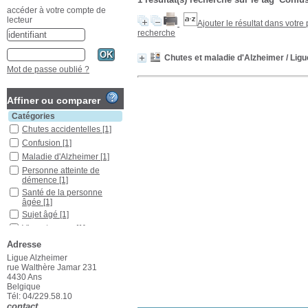
accéder à votre compte de
lecteur
Ajouter le résultat dans votre
recherche
Chutes et maladie d'Alzheimer
/ Ligu
Mot de passe oublié ?
Affiner ou comparer
Catégories
Chutes accidentelles
[1]
Confusion
[1]
Maladie d'Alzheimer
[1]
Personne atteinte de
démence
[1]
Santé de la personne
âgée
[1]
Sujet âgé
[1]
Vie autonome
[1]
Adresse
Localisation
Ans
[1]
Ligue Alzheimer
rue Walthère Jamar 231
Section
4430 Ans
Périodiques
[1]
Belgique
Tél: 04/229.58.10
contact