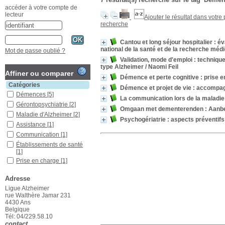
accéder à votre compte de
lecteur
Ajouter le résultat dans votre
recherche
Cantou et long séjour hospitalier : 
national de la santé et de la recherche méd
Mot de passe oublié ?
Validation, mode d'emploi : techniq
type Alzheimer
/ Naomi Feil
Affiner ou comparer
Démence et perte cognitive : prise en
Catégories
Démence et projet de vie : accompag
Démences
[5]
La communication lors de la maladi
Gérontopsychiatrie
[2]
Omgaan met dementerenden : Aanbev
Maladie d'Alzheimer
[2]
Psychogériatrie : aspects préventifs 
Assistance
[1]
Communication
[1]
Établissements de santé
[1]
Prise en charge
[1]
Psychothérapie
[1]
Adresse
Relations
[1]
Ligue Alzheimer
Relations entre
rue Walthère Jamar 231
professionnels de santé et
4430 Ans
patients
[1]
Belgique
Localisation
Tél: 04/229.58.10
contact