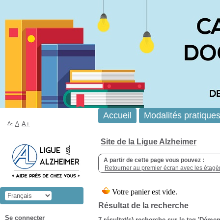
Accueil
Modalités pratique
A-
A
A+
Site de la Ligue Alzheimer
A partir de cette page vous pouvez :
Retourner au premier écran avec les étagère
Résultat de la recherche
Se connecter
7 résultat(s) recherche sur le tag 'Déme