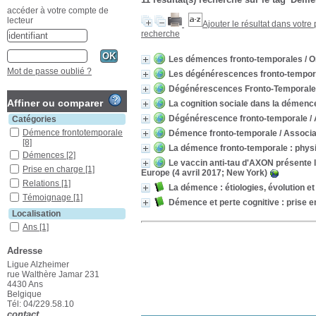
accéder à votre compte de
lecteur
Ajouter le résultat dans votre
recherche
Les démences fronto-temporales
/ O
Mot de passe oublié ?
Les dégénérescences fronto-tempor
Dégénérescences Fronto-Temporal
Affiner ou comparer
La cognition sociale dans la démenc
Dégénérescence fronto-temporale
/ 
Catégories
Démence frontotemporale
Démence fronto-temporale
/ Associa
[8]
La démence fronto-temporale : physi
Démences
[2]
Le vaccin anti-tau d'AXON présente l
Prise en charge
[1]
Europe (4 avril 2017; New York)
Relations
[1]
La démence : étiologies, évolution e
Témoignage
[1]
Démence et perte cognitive : prise en
Localisation
Ans
[1]
Liège
[2]
Adresse
Section
Ligue Alzheimer
Ouvrages
[3]
rue Walthère Jamar 231
4430 Ans
Belgique
Tél: 04/229.58.10
contact