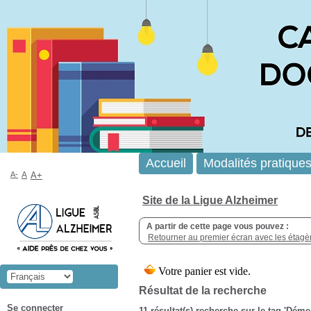
Accueil
Modalités pratique
A-
A
A+
Site de la Ligue Alzheimer
A partir de cette page vous pouvez :
Retourner au premier écran avec les étagère
Résultat de la recherche
Se connecter
11 résultat(s) recherche sur le tag 'Dé