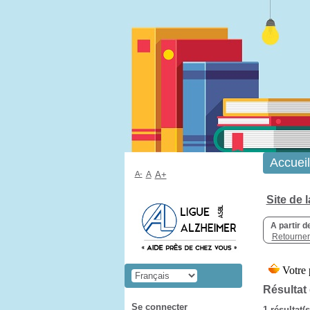
Accueil
A-
A
A+
Site de 
A partir d
Retourner 
Résultat
Se connecter
1 résultat(