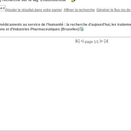
Ajouter le résultat dans votre panier
Affiner la recherche
Générer le flux rss de
édicaments au service de l'humanité : la recherche d'aujourd'hui, les traitem
ons et d'Industries Pharmaceutiques (Bruxelles)
page 1/1