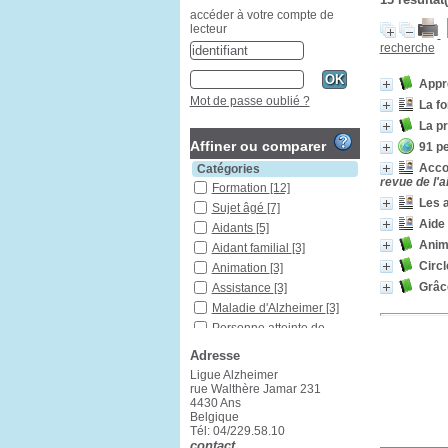
accéder à votre compte de
lecteur
recherche
Appre
Mot de passe oublié ?
La fo
La pr
Affiner ou comparer
91 p
Acco
Catégories
revue de l'a
Formation
[12]
Les a
Sujet âgé
[7]
Aide 
Aidants
[5]
Anim
Aidant familial
[3]
Circl
Animation
[3]
Grâc
Assistance
[3]
Maladie d'Alzheimer
[3]
Personne atteinte de
démence
[3]
Adresse
Santé de la personne
âgée
[3]
Ligue Alzheimer
rue Walthère Jamar 231
Démences
[2]
4430 Ans
Santé
[2]
Belgique
Tél: 04/229.58.10
Vieillissement
[2]
contact