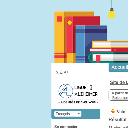
Accueil
A-
A
A+
Site de 
A partir d
Retourner 
Résultat
Se connecter
13 résultat