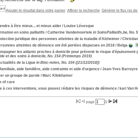
Ajouter le résultat dans votre panier
Affiner la recherche
Générer le flux rss de
ndre à être mieux... et mieux aider
/ Louise Lévesque
rmation en soins palliatifs
/ Catherine Vandemoortele
in SoinsPalliatifs.be, No. 
otection juridique des personnes atteintes de la maladie d'Alzheimer
/ Christia
ersonnes atteintes de démence ont été portées disparues en 2018
/ Belga
mpagner les aidants proches à domicile pour prévenir le risque d'épuisement 
ide et des soins à domicile, No. 154 (Printemps 2019)
ctualités de la Ligue
in Bloc-notes, No. 104 ([21/12/2018])
familiale, aide familière, aide contrainte et aide d'urgence
/ Jean-Yves Barreyre
er un groupe de parole
/ Marc Klinkhamer
e of care
e à ces interventions, vous pouvez réduire les risques de démence
/ kari Van H
page
/2