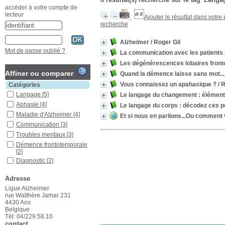
accéder à votre compte de
lecteur
Ajouter le résultat dans votre
recherche
Alzheimer
/ Roger Gil
Mot de passe oublié ?
La communication avec les patients a
Les dégénérescences lobaires front
Affiner ou comparer
Quand la démence laisse sans mot...
Vous connaissez un apahasique ?
/ R
Catégories
Langage
[5]
Le langage du changement : élémen
Aphasie
[4]
Le langage du corps : décodez ces pe
Maladie d'Alzheimer
[4]
Et si nous en parlions...Ou comment 
Communication
[3]
Troubles mentaux
[3]
Démence frontotemporale
[2]
Diagnostic
[2]
Émotions
[2]
Adresse
États, signes et
symptômes pathologiques
Ligue Alzheimer
[2]
rue Walthère Jamar 231
4430 Ans
Psychologie
[2]
Belgique
Relations
[2]
Tél: 04/229.58.10
contact
Traitement non-