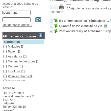
accéder à votre compte de
lecteur
Ajouter le résultat dans votre
recherche
Il y a "rémission" et "rémissions"...
Mot de passe oublié ?
Quantité de vie ≠ qualité de vie
25th anniversary of Alzheimer Europ
Affiner ou comparer
Catégories
Maladies
[2]
Patient
[2]
Assistance
[1]
Continuité des soins
[1]
Douleur
[1]
Émotions
[1]
Prise en charge
[1]
Rémission
[1]
Soins palliatifs
[1]
Adresse
Localisation
Ligue Alzheimer
rue Walthère Jamar 231
Liège
[3]
4430 Ans
Section
Belgique
Tél: 04/229.58.10
Articles/dossiers
[2]
contact