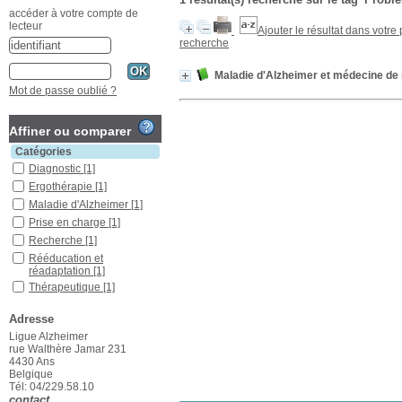
accéder à votre compte de
lecteur
Ajouter le résultat dans votre
recherche
Maladie d'Alzheimer et médecine de 
Mot de passe oublié ?
Affiner ou comparer
Catégories
Diagnostic
[1]
Ergothérapie
[1]
Maladie d'Alzheimer
[1]
Prise en charge
[1]
Recherche
[1]
Rééducation et
réadaptation
[1]
Thérapeutique
[1]
Localisation
Adresse
Ans
[1]
Ligue Alzheimer
Section
rue Walthère Jamar 231
4430 Ans
Ouvrages
[1]
Belgique
Tél: 04/229.58.10
contact