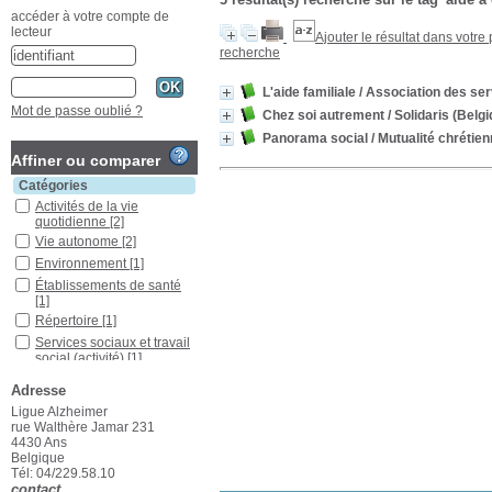
accéder à votre compte de
lecteur
Ajouter le résultat dans votre
recherche
L'aide familiale
/ Association des ser
Mot de passe oublié ?
Chez soi autrement
/ Solidaris (Belg
Panorama social
/ Mutualité chrétie
Affiner ou comparer
Catégories
Activités de la vie
quotidienne
[2]
Vie autonome
[2]
Environnement
[1]
Établissements de santé
[1]
Répertoire
[1]
Services sociaux et travail
social (activité)
[1]
Soutien social
[1]
Adresse
Localisation
Ligue Alzheimer
Liège
[3]
rue Walthère Jamar 231
4430 Ans
Section
Belgique
Autres
[2]
Tél: 04/229.58.10
contact