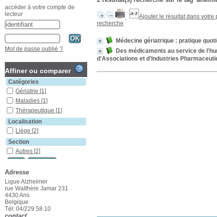
accéder à votre compte de
lecteur
Ajouter le résultat dans votre
recherche
Médecine gériatrique : pratique quot
Mot de passe oublié ?
Des médicaments au service de l'hum
d'Associations et d'Industries Pharmaceuti
Affiner ou comparer
Catégories
Gériatrie
[1]
Maladies
[1]
Thérapeutique
[1]
Localisation
Liège
[2]
Section
Autres
[2]
Adresse
Ligue Alzheimer
rue Walthère Jamar 231
4430 Ans
Belgique
Tél: 04/229.58.10
contact