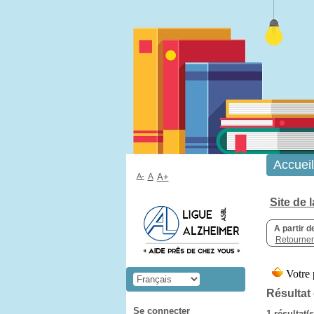
Accueil
A-
A
A+
Site de 
A partir d
Retourner 
Résultat
Se connecter
1 résultat(