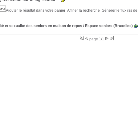
Ajouter le résultat dans votre panier
Affiner la recherche
Générer le flux rss de
ité et sexualité des seniors en maison de repos
/ Espace seniors (Bruxelles)
page 1/1