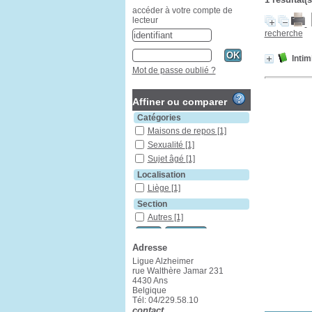
accéder à votre compte de
lecteur
recherche
Intim
Mot de passe oublié ?
Affiner ou comparer
Catégories
Maisons de repos
[1]
Sexualité
[1]
Sujet âgé
[1]
Localisation
Liège
[1]
Section
Autres
[1]
Adresse
Ligue Alzheimer
rue Walthère Jamar 231
4430 Ans
Belgique
Tél: 04/229.58.10
contact