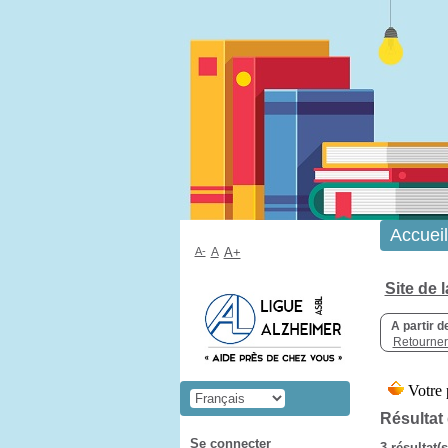
Accueil
A-
A
A+
Site de 
A partir d
Retourner 
Résultat
Se connecter
3 résultat(