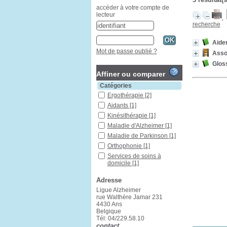
accéder à votre compte de
lecteur
recherche
Aider
Mot de passe oublié ?
Asso
Gloss
Affiner ou comparer
Catégories
Ergothérapie
[2]
Aidants
[1]
Kinésithérapie
[1]
Maladie d'Alzheimer
[1]
Maladie de Parkinson
[1]
Orthophonie
[1]
Services de soins à
domicile
[1]
Vieillissement à domicile
[1]
Adresse
Ligue Alzheimer
Localisation
rue Walthère Jamar 231
Liège
[3]
4430 Ans
Belgique
Section
Tél: 04/229.58.10
Articles/dossiers
[1]
contact