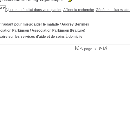
Ajouter le résultat dans votre panier
Affiner la recherche
Générer le flux rss de
 l'aidant pour mieux aider le malade
/ Audrey Benimeli
ciation Parkinson
/ Association Parkinson (Fraiture)
aire sur les services d'aide et de soins à domicile
page 1/1