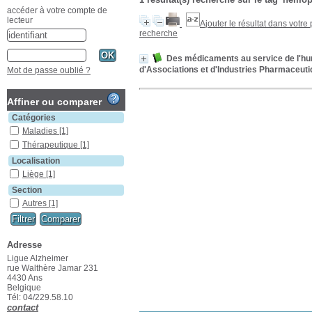
accéder à votre compte de
lecteur
Ajouter le résultat dans votre
recherche
Des médicaments au service de l'hum
d'Associations et d'Industries Pharmaceuti
Mot de passe oublié ?
Affiner ou comparer
Catégories
Maladies
[1]
Thérapeutique
[1]
Localisation
Liège
[1]
Section
Autres
[1]
Adresse
Ligue Alzheimer
rue Walthère Jamar 231
4430 Ans
Belgique
Tél: 04/229.58.10
contact