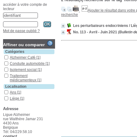
accéder à votre compte de
lecteur
Ajouter le résultat dans votre
recherche
Les perturbateurs endocriniens
/ Liè
Mot de passe oublié ?
No. 113 - Avril - Juin 2021
(Bulletin d
Affiner ou comparer
Catégories
Alzheimer Café
[1]
Conduite automobile
[1]
Isolement social
[1]
Traitement
médicamenteux
[1]
Localisation
Ans
[1]
Liège
[1]
Section
Adresse
Autres
[1]
Ligue Alzheimer
Périodiques
[1]
rue Walthère Jamar 231
4430 Ans
Belgique
Tél: 04/229.58.10
contact