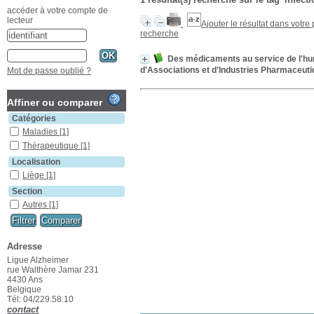
accéder à votre compte de
lecteur
Ajouter le résultat dans votre
recherche
Des médicaments au service de l'hum
d'Associations et d'Industries Pharmaceuti
Mot de passe oublié ?
Affiner ou comparer
Catégories
Maladies
[1]
Thérapeutique
[1]
Localisation
Liège
[1]
Section
Autres
[1]
Adresse
Ligue Alzheimer
rue Walthère Jamar 231
4430 Ans
Belgique
Tél: 04/229.58.10
contact