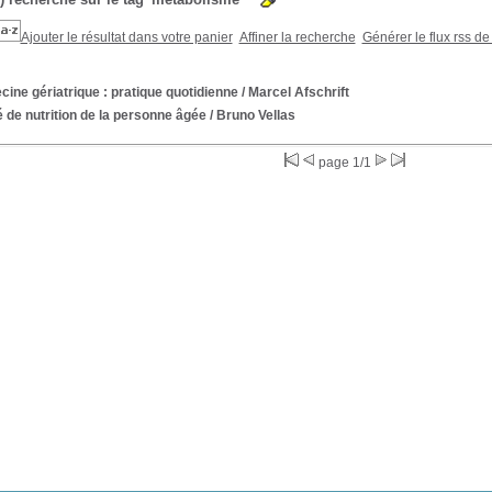
Ajouter le résultat dans votre panier
Affiner la recherche
Générer le flux rss de
ine gériatrique : pratique quotidienne
/ Marcel Afschrift
é de nutrition de la personne âgée
/ Bruno Vellas
page 1/1