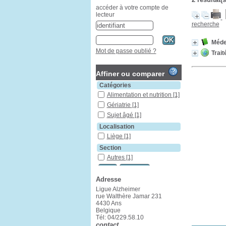
accéder à votre compte de
lecteur
recherche
Médec
Mot de passe oublié ?
Trait
Affiner ou comparer
Catégories
Alimentation et nutrition
[1]
Gériatrie
[1]
Sujet âgé
[1]
Localisation
Liège
[1]
Section
Autres
[1]
Adresse
Ligue Alzheimer
rue Walthère Jamar 231
4430 Ans
Belgique
Tél: 04/229.58.10
contact