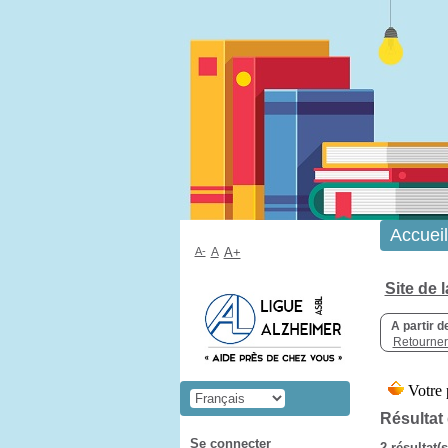
Accueil
A-
A
A+
Site de 
A partir d
Retourner 
Résultat
Se connecter
2 résultat(