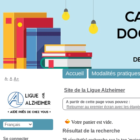
Accueil
Modalités pratique
A-
A
A+
Site de la Ligue Alzheimer
A partir de cette page vous pouvez :
Retourner au premier écran avec les étagère
Résultat de la recherche
Se connecter
25 résultat(s) recherche sur le tag 'mai