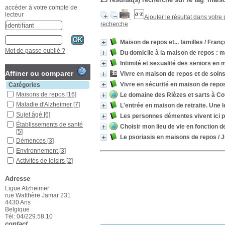
accéder à votre compte de
lecteur
Ajouter le résultat dans votre
recherche
Maison de repos et... familles
/ Franç
Mot de passe oublié ?
Du domicile à la maison de repos : m
Intimité et sexualité des seniors en
Affiner ou comparer
Vivre en maison de repos et de soin
Vivre en sécurité en maison de repo
Catégories
Maisons de repos
[16]
Le domaine des Rièzes et sarts à Co
Maladie d'Alzheimer
[7]
L'entrée en maison de retraite. Une 
Sujet âgé
[6]
Les personnes démentes vivent ici
Établissements de santé
Choisir mon lieu de vie en fonction
[5]
Le psoriasis en maisons de repos
/ 
Démences
[3]
Environnement
[3]
Activités de loisirs
[2]
Famille
[2]
Adresse
Institutionnalisation
[2]
Ligue Alzheimer
Logement
[2]
rue Walthère Jamar 231
Vie autonome
[2]
4430 Ans
Belgique
Activités de la vie
Tél: 04/229.58.10
quotidienne
[1]
contact