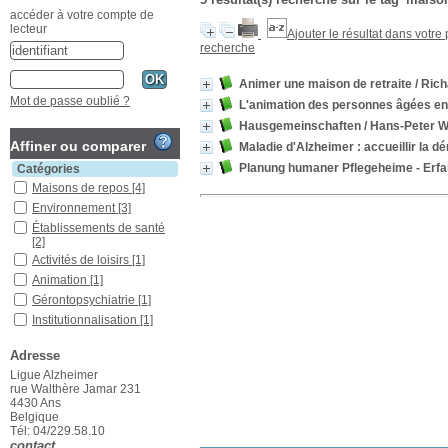
accéder à votre compte de
lecteur
Ajouter le résultat dans votre
recherche
Animer une maison de retraite
/ Ric
Mot de passe oublié ?
L'animation des personnes âgées en i
Hausgemeinschaften
/ Hans-Peter W
Affiner ou comparer
Maladie d'Alzheimer : accueillir la 
Planung humaner Pflegeheime - Erf
Catégories
Maisons de repos
[4]
Environnement
[3]
Établissements de santé
[2]
Activités de loisirs
[1]
Animation
[1]
Gérontopsychiatrie
[1]
Institutionnalisation
[1]
Maladie d'Alzheimer
[1]
Adresse
Localisation
Ligue Alzheimer
Ans
[1]
rue Walthère Jamar 231
Liège
[4]
4430 Ans
Belgique
Section
Tél: 04/229.58.10
Ouvrages
[5]
contact