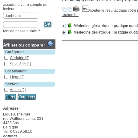
accéder à votre compte de
lecteur
Ajouter le résultat dans votre
recherche
Médecine gériatrique : pratique quot
Mot de passe oublié ?
Médecine gériatrique : pratique quot
Affiner ou comparer
Catégories
Gériatrie
[2]
Sujet âgé
[1]
Localisation
Liège
[2]
Section
Autres
[2]
Adresse
Ligue Alzheimer
rue Walthère Jamar 231
4430 Ans
Belgique
Tél: 04/229.58.10
contact