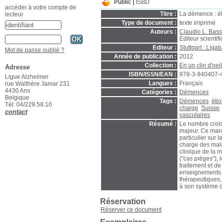
Public
ISBD
accéder à votre compte de
Titre :
La démence : éti
lecteur
Type de document :
texte imprimé
Auteurs :
Claudio L. Basse
Editeur scientif
Editeur :
Stuttgart : Ligat
Mot de passe oublié ?
Année de publication :
2012
Collection :
En un clin d'oeil
Adresse
ISBN/ISSN/EAN :
978-3-940407-
Ligue Alzheimer
Langues :
Français
rue Walthère Jamar 231
4430 Ans
Catégories :
Démences
Belgique
Tags :
Démences
éti
Tél: 04/229.58.10
charge
Suisse
contact
vasculaires
Résumé :
Le nombre crois
majeur. Ce manue
particulier sur l
charge des mala
clinique de la m
("cas pièges"), 
traitement et de
enseignements d
thérapeutiques,
à son système 
Réservation
Réserver ce document