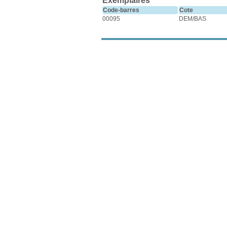
Exemplaires
Code-barres
Cote
00095
DEM/BAS