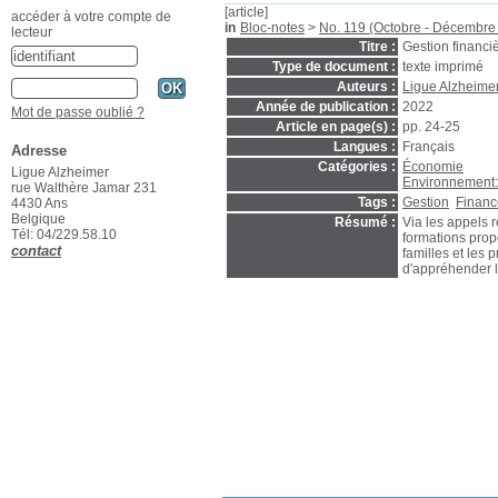
[article]
accéder à votre compte de
in
Bloc-notes
>
No. 119 (Octobre - Décembre
lecteur
Titre :
Gestion financi
Type de document :
texte imprimé
Auteurs :
Ligue Alzheimer
Année de publication :
2022
Mot de passe oublié ?
Article en page(s) :
pp. 24-25
Langues :
Français
Adresse
Catégories :
Économie
Ligue Alzheimer
Environnement
rue Walthère Jamar 231
Tags :
Gestion
Financ
4430 Ans
Belgique
Résumé :
Via les appels 
Tél: 04/229.58.10
formations prop
contact
familles et les
d'appréhender l