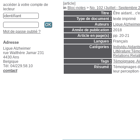
[article]
accéder à votre compte de
in
Bloc-notes
>
No. 102 (Juillet - Septembre 
lecteur
Titre :
Être aidant... c
Type de document :
texte imprimé
Auteurs :
Ligue Alzheimer
Année de publication :
2018
Mot de passe oublié ?
Article en page(s) :
pp. 20-21
Langues :
Français
Adresse
Catégories :
Individu:Aidants
Ligue Alzheimer
Littérature:Té
rue Walthère Jamar 231
Relations:Relat
4430 Ans
Tags :
Témoignage, Ai
Belgique
Tél: 04/229.58.10
Résumé :
Témoignages de 
contact
leur perception 