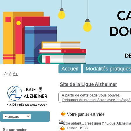
Accueil
Modalités pratique
A-
A
A+
Site de la Ligue Alzheimer
A partir de cette page vous pouvez :
Retourner au premier écran avec les étagère
Être aidant... c'est quoi ?
/ Ligue Alzheime
Public
ISBD
Se connecter