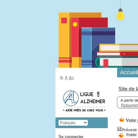
Accueil
A-
A
A+
Site de 
A partir d
Retourner 
Prévenir
Public
Se connecter