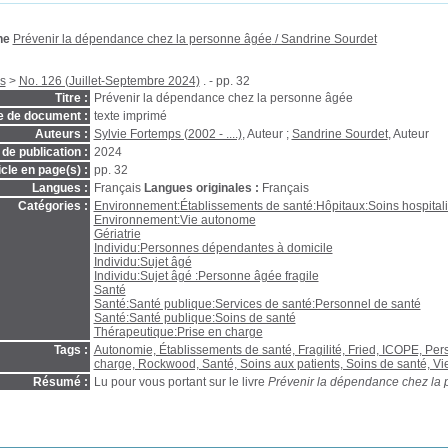
ne
Prévenir la dépendance chez la personne âgée
/ Sandrine Sourdet
s
>
No. 126 (Juillet-Septembre 2024)
. - pp. 32
Titre :
Prévenir la dépendance chez la personne âgée
e de document :
texte imprimé
Auteurs :
Sylvie Fortemps (2002 - ....)
, Auteur ;
Sandrine Sourdet
, Auteur
de publication :
2024
icle en page(s) :
pp. 32
Langues :
Français
Langues originales :
Français
Catégories :
Environnement:Établissements de santé:Hôpitaux:Soins hospitali
Environnement:Vie autonome
Gériatrie
Individu:Personnes dépendantes à domicile
Individu:Sujet âgé
Individu:Sujet âgé :Personne âgée fragile
Santé
Santé:Santé publique:Services de santé:Personnel de santé
Santé:Santé publique:Soins de santé
Thérapeutique:Prise en charge
Tags :
Autonomie, Établissements de santé, Fragilité, Fried, ICOPE, P
charge, Rockwood, Santé, Soins aux patients, Soins de santé, Vie
Résumé :
Lu pour vous portant sur le livre
Prévenir la dépendance chez la