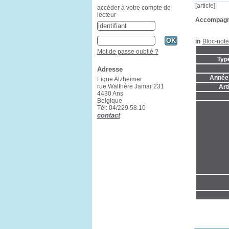
[article]
accéder à votre compte de
lecteur
Accompag
in
Bloc-note
Mot de passe oublié ?
Typ
Adresse
Année 
Ligue Alzheimer
rue Walthère Jamar 231
Art
4430 Ans
Belgique
Tél: 04/229.58.10
contact