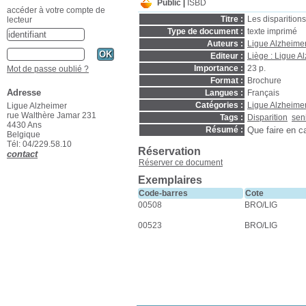
Public
ISBD
accéder à votre compte de
Titre :
Les disparition
lecteur
Type de document :
texte imprimé
Auteurs :
Ligue Alzheimer
Editeur :
Liège : Ligue A
Importance :
23 p.
Mot de passe oublié ?
Format :
Brochure
Adresse
Langues :
Français
Catégories :
Ligue Alzheime
Ligue Alzheimer
rue Walthère Jamar 231
Tags :
Disparition
sen
4430 Ans
Résumé :
Que faire en c
Belgique
Tél: 04/229.58.10
Réservation
contact
Réserver ce document
Exemplaires
Code-barres
Cote
00508
BRO/LIG
00523
BRO/LIG