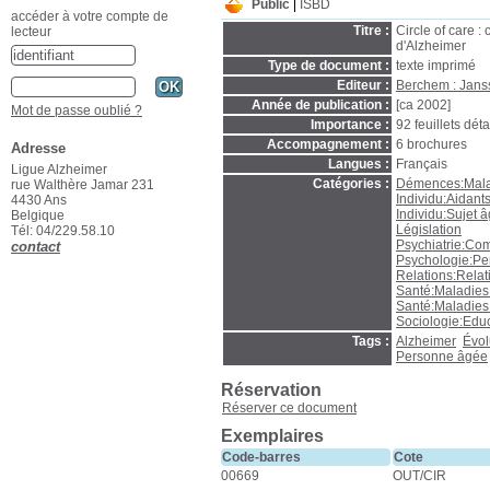
Public
ISBD
accéder à votre compte de
Titre :
Circle of care :
lecteur
d'Alzheimer
Type de document :
texte imprimé
Editeur :
Berchem : Jans
Année de publication :
[ca 2002]
Mot de passe oublié ?
Importance :
92 feuillets dét
Accompagnement :
6 brochures
Adresse
Langues :
Français
Ligue Alzheimer
Catégories :
Démences:Mala
rue Walthère Jamar 231
Individu:Aidants
4430 Ans
Individu:Sujet 
Belgique
Législation
Tél: 04/229.58.10
Psychiatrie:C
contact
Psychologie:Pe
Relations:Relat
Santé:Maladies
Santé:Maladies:
Sociologie:Edu
Tags :
Alzheimer
Évol
Personne âgée
Réservation
Réserver ce document
Exemplaires
Code-barres
Cote
00669
OUT/CIR