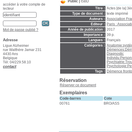
Public
ISBD
accéder à votre compte de
Titre :
Actes [de la] 3
lecteur
Type de document :
texte imprimé
Auteurs :
Association Fra
Editeur :
Paris : Associa
Année de publication :
2017
Mot de passe oublié ?
Importance :
39 p.
Adresse
Langues :
Français
Catégories :
Anatomie:syst
Ligue Alzheimer
Démences:Déme
rue Walthère Jamar 231
Diagnostic
4430 Ans
Individu:Perso
Belgique
Psychiatrie:Tr
Tél: 04/229.58.10
Psychologie:Per
contact
Tags :
Démence front
Réservation
Réserver ce document
Exemplaires
Code-barres
Cote
00761
BRO/ASS