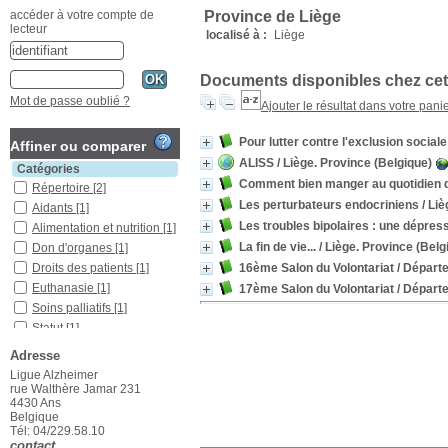
Province de Liège
accéder à votre compte de
lecteur
localisé à :
Liège
Documents disponibles chez cet
Mot de passe oublié ?
Ajouter le résultat dans votre pani
Pour lutter contre l'exclusion social
Affiner ou comparer
ALISS
/ Liège. Province (Belgique)
Catégories
Comment bien manger au quotidien d
Répertoire
[2]
Les perturbateurs endocriniens
/ Liè
Aidants
[1]
Les troubles bipolaires : une dépres
Alimentation et nutrition
[1]
La fin de vie...
/ Liège. Province (Belg
Don d'organes
[1]
16ème Salon du Volontariat
/ Départ
Droits des patients
[1]
Euthanasie
[1]
17ème Salon du Volontariat
/ Départ
Soins palliatifs
[1]
Statut
[1]
Traitement
Adresse
médicamenteux
[1]
Ligue Alzheimer
Trouble bipolaire
[1]
rue Walthère Jamar 231
4430 Ans
Localisation
Belgique
Ans
[3]
Tél: 04/229.58.10
Liège
[4]
contact