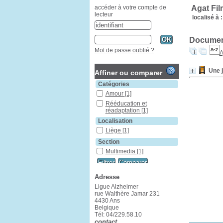
Agat Fil
accéder à votre compte de
lecteur
localisé à :
Document
Mot de passe oublié ?
A
Une j
Affiner ou comparer
Catégories
Amour
[1]
Rééducation et
réadaptation
[1]
Localisation
Liège
[1]
Section
Multimedia
[1]
Adresse
Ligue Alzheimer
rue Walthère Jamar 231
4430 Ans
Belgique
Tél: 04/229.58.10
contact