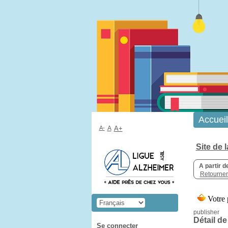
Accueil
A-
A
A+
Site de 
A partir d
Retourner 
publisher
Détail de
Se connecter