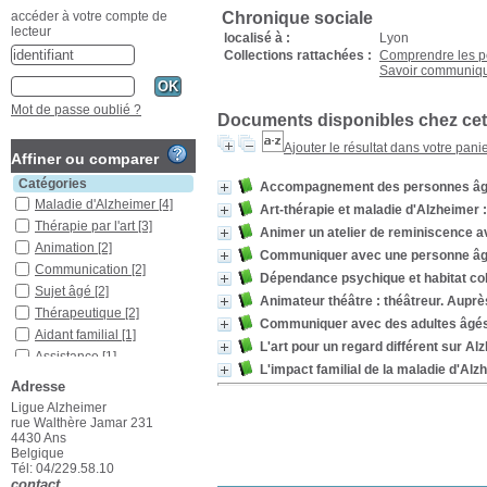
Chronique sociale
accéder à votre compte de
lecteur
localisé à :
Lyon
Collections rattachées :
Comprendre les 
Savoir communiq
Mot de passe oublié ?
Documents disponibles chez cet
Ajouter le résultat dans votre pani
Affiner ou comparer
Catégories
Accompagnement des personnes âgée
Maladie d'Alzheimer
[4]
Art-thérapie et maladie d'Alzheimer 
Thérapie par l'art
[3]
Animer un atelier de reminiscence 
Animation
[2]
Communiquer avec une personne âgée
Communication
[2]
Dépendance psychique et habitat co
Sujet âgé
[2]
Animateur théâtre : théâtreur. Aupr
Thérapeutique
[2]
Communiquer avec des adultes âgés 
Aidant familial
[1]
L'art pour un regard différent sur Al
Assistance
[1]
L'impact familial de la maladie d'Alz
Créativité
[1]
Adresse
Environnement
[1]
Ligue Alzheimer
Établissements de santé
rue Walthère Jamar 231
[1]
4430 Ans
Belgique
Famille
[1]
Tél: 04/229.58.10
Gériatrie
[1]
contact